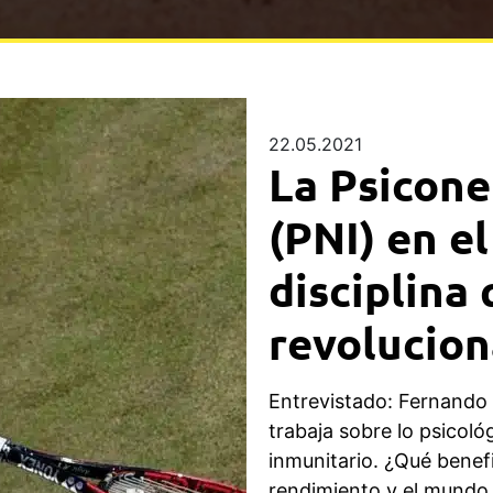
22.05.2021
La Psicon
(PNI) en el
disciplina
revolucion
Entrevistado: Fernando 
trabaja sobre lo psicoló
inmunitario. ¿Qué benefi
rendimiento y el mundo