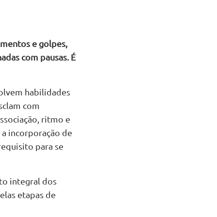
imentos e golpes,
nadas com pausas. É
volvem habilidades
esclam com
sociação, ritmo e
 a incorporação de
equisito para se
o integral dos
elas etapas de