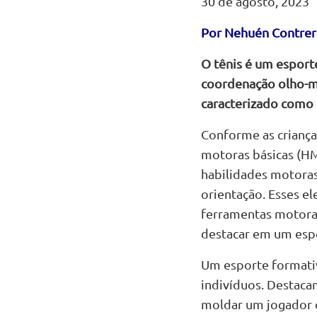
30 de agosto, 2023
Por Nehuén Contrer
O tênis é um esport
coordenação olho-mã
caracterizado como 
Conforme as criança
motoras básicas (HM
habilidades motora
orientação. Esses e
ferramentas motoras
destacar em um espo
Um esporte formativ
indivíduos. Destaca
moldar um jogador d