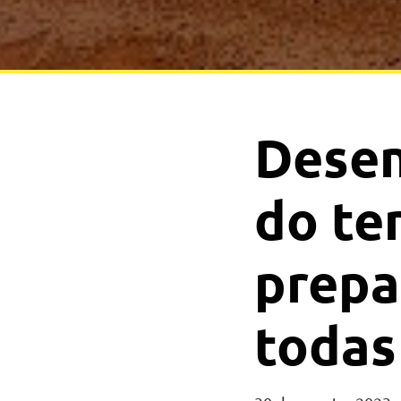
Desen
do te
prepa
todas