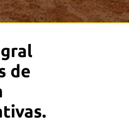
gral
s de
a
tivas.