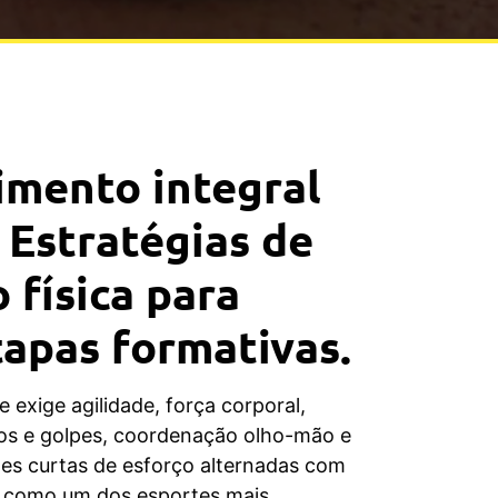
imento integral
: Estratégias de
 física para
tapas formativas.
 exige agilidade, força corporal,
os e golpes, coordenação olho-mão e
ões curtas de esforço alternadas com
o como um dos esportes mais