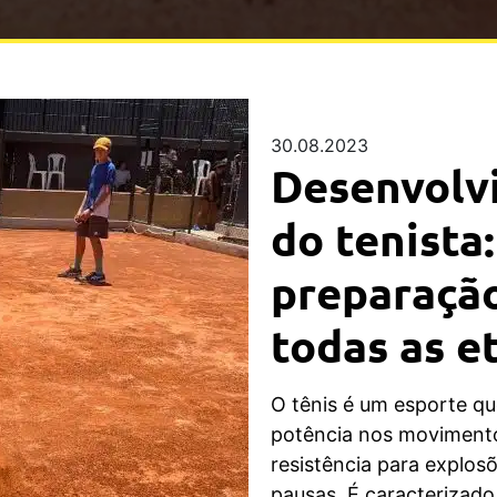
30.08.2023
Desenvolv
do tenista
preparação
todas as e
O tênis é um esporte que
potência nos moviment
resistência para explos
pausas. É caracterizad