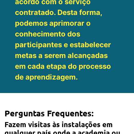
acordo com o serviço
contratado. Desta forma,
podemos aprimorar o
conhecimento dos
participantes e estabelecer
metas a serem alcançadas
em cada etapa do processo
de aprendizagem.
Perguntas Frequentes:
Fazem visitas às instalações em
qualquer país onde a academia ou