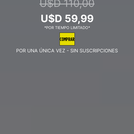
U$D
110,00
El
El
U$D
59,99
*POR TIEMPO LIMITADO*
precio
precio
COMPRAR
original
actual
POR UNA ÚNICA VEZ - SIN SUSCRIPCIONES
era:
es:
U$D
U$D
110,00.
59,99.