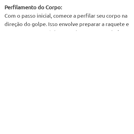
Perfilamento do Corpo:
Com o passo inicial, comece a perfilar seu corpo na
direção do golpe. Isso envolve preparar a raquete e
o tronco para o próximo movimento, garantindo
que você esteja pronto para executar o golpe com
precisão e
potência
.
Dica Biomecânica:
Para realizar um passo inicial forte e rápido,
mantenha o centro de massa baixo e crie ângulos
adequados nas canelas e no tronco
(horizontalizando-os) para gerar maior aceleração e
movimento
com este passo.