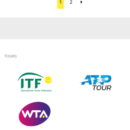
1
2
TOURS: