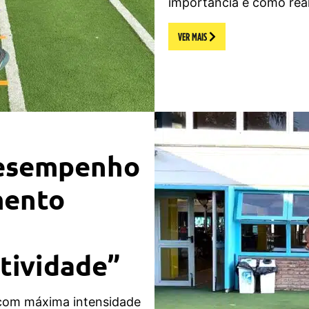
importância e como rea
VER MAIS
Desempenho
mento
tividade”
 com máxima intensidade