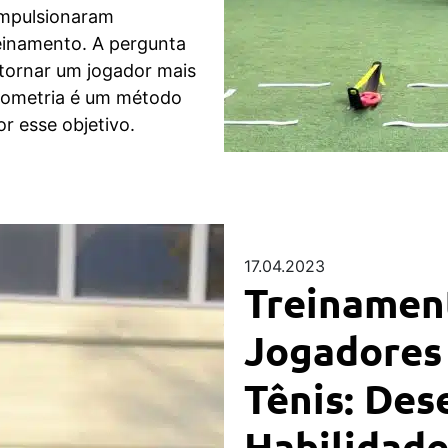
impulsionaram
inamento. A pergunta
tornar um jogador mais
liometria é um método
r esse objetivo.
17.04.2023
Treinament
Jogadores
Tênis: De
Habilidade