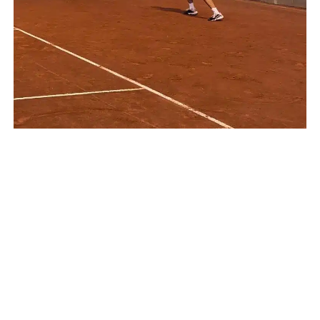
Primer paso abriendo cadera derecha en rotacion externa de
Francisco Cerundolo
Desplazamiento:
Implica diferentes tipos de pasos, como
laterales o carreras cortas, hacia la pelota. La
coordinación y el tamaño de estos pasos son