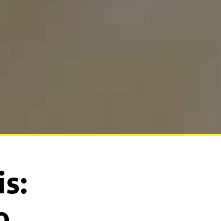
is:
o