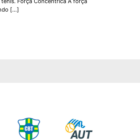
 tênis. Força Concêntrica A força
ndo […]