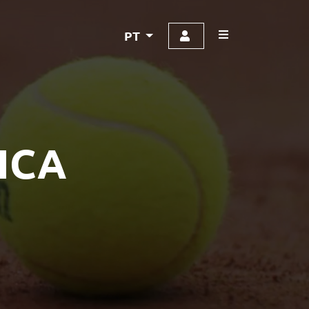
PT
ICA