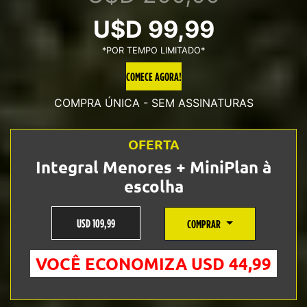
Original
Current
U$D
99,99
*POR TEMPO LIMITADO*
price
price
COMECE AGORA!
was:
is:
COMPRA ÚNICA - SEM ASSINATURAS
U$D
U$D
OFERTA
200,00.
99,99.
Integral Menores + MiniPlan à
escolha
USD 109,99
COMPRAR
VOCÊ ECONOMIZA USD 44,99