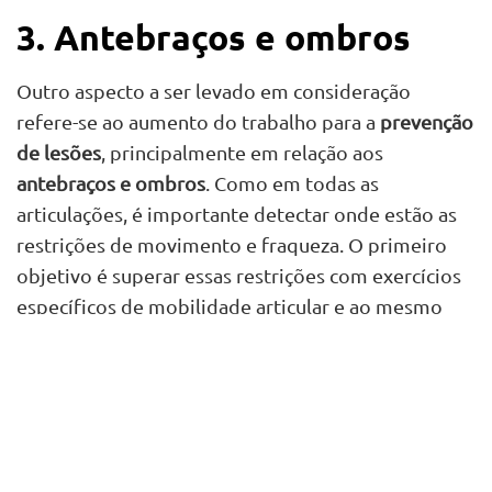
3. Antebraços e ombros
Outro aspecto a ser levado em consideração
refere-se ao aumento do trabalho para a
prevenção
de lesões
, principalmente em relação aos
antebraços e ombros
. Como em todas as
articulações, é importante detectar onde estão as
restrições de movimento e fraqueza. O primeiro
objetivo é superar essas restrições com exercícios
específicos de mobilidade articular e ao mesmo
tempo realizar um trabalho de fortalecimento para
suportar a carga e os movimentos repetitivos do
tênis.
Esse trabalho deve ser adequado a cada jogador e
específico para o tênis. As restrições mais comuns