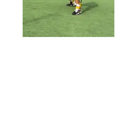
También es importante que los jugadores realicen
ejercicios de fortalecimiento y flexibilidad
específicamente en isquiotibiales y glúteos. Se
utilizan ejercicios excéntricos para lograr estos
objetivo.