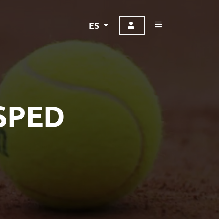
ES
SPED