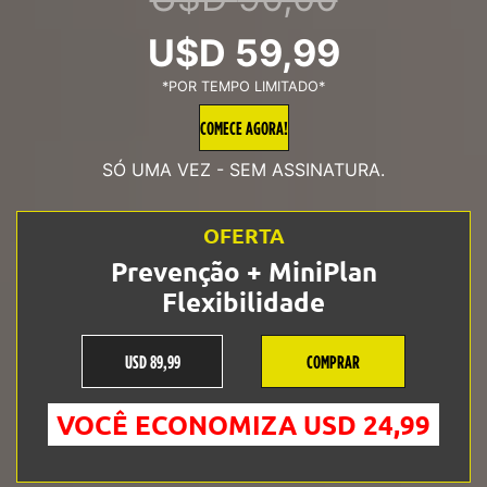
Original
Current
U$D
59,99
*POR TEMPO LIMITADO*
price
price
COMECE AGORA!
was:
is:
SÓ UMA VEZ - SEM ASSINATURA.
U$D
U$D
OFERTA
90,00.
59,99.
Prevenção + MiniPlan
Flexibilidade
USD 89,99
COMPRAR
VOCÊ ECONOMIZA USD 24,99