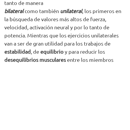
tanto de manera
bilateral
como también
unilateral
, los primeros en
la búsqueda de valores más altos de fuerza,
velocidad, activación neural y por lo tanto de
potencia. Mientras que los ejercicios unilaterales
van a ser de gran utilidad para los trabajos de
estabilidad
, de
equilibrio
y para reducir los
desequilibrios musculares
entre los miembros
dominantes y los no dominantes (fundamental en
el tenis que genera grandes desbalances)
Entonces entrenar a través de
patrones de
movimiento
nos puede dar múltiples beneficios
como hemos mencionado recientemente, por otro
lado, también nos dará un mayor orden a nuestra
sesión dentro del gimnasio y será fundamental
construir
un entrenamiento equilibrado
entre los