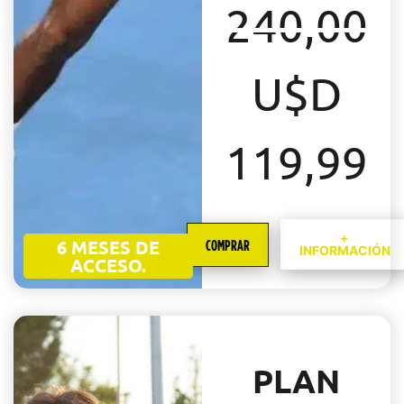
240,00
El
U$D
precio
El
119,99
original
pr
era:
ac
+
6 MESES DE
COMPRAR
INFORMACIÓN
U$D
ACCESO.
es
240,00.
U
PLAN
11