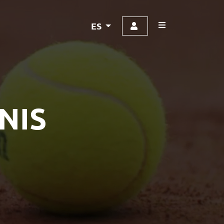
ES
NIS