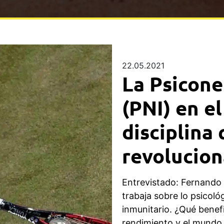
22.05.2021
La Psicon
(PNI) en el
disciplina
revolucion
Entrevistado: Fernando 
trabaja sobre lo psicoló
inmunitario. ¿Qué benefi
rendimiento y el mundo