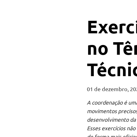
Exerc
no Tê
Técni
01 de dezembro, 20
A coordenação é uma
movimentos precisos 
desenvolvimento da 
Esses exercícios nã
de forma mais eficie