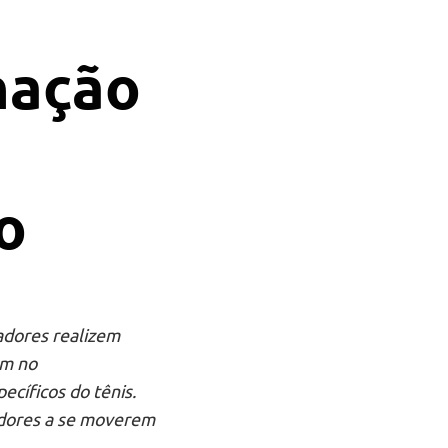
nação
o
adores realizem
am no
cíficos do tênis.
adores a se moverem