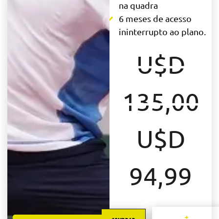
na quadra
6 meses de acesso
ininterrupto ao plano.
U$D
135,00
Original
U$D
price
Cur
94,99
was:
pri
U$D
+