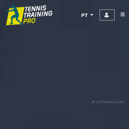
PT
© LosTiempos.com