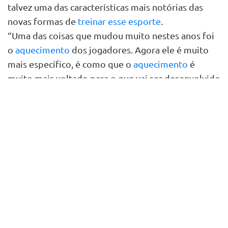
talvez uma das características mais notórias das
novas formas de
treinar esse esporte
.
“Uma das coisas que mudou muito nestes anos foi
o
aquecimento
dos jogadores. Agora ele é muito
mais específico, é como que o
aquecimento
é
muito mais voltado para o que vai ser desenvolvido
durante o jogo de tênis.
A região média
passou a
desempenhar um papel muito mais importante,
assim como os trabalhos com faixas. Além disso,
são feitos exercícios musculares que têm uma
função muito específica no tênis. A preparação não
é feita da mesma forma como era antes”, afirma o
treinador.