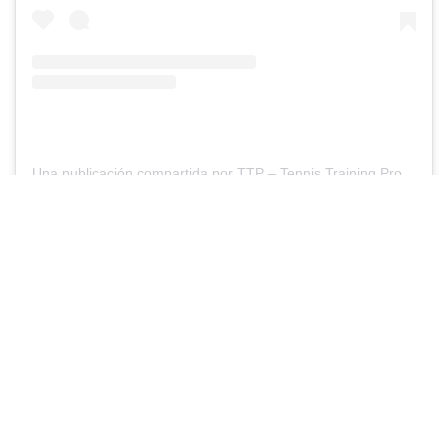
Una publicación compartida por TTP – Tennis Training Pro (@tennistrainingpro)
Les dejamos a continuación un
video del entrenamiento de
@francerundolo con el objetivo
de trabajar los apoyos de