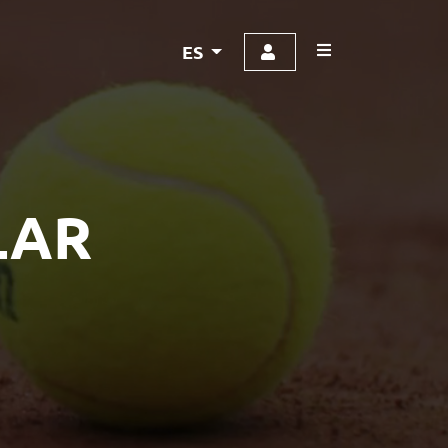
ES
LAR