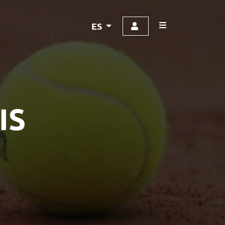
ES
IS