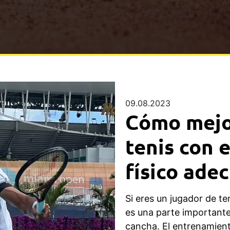
09.08.2023
Cómo mejo
tenis con 
físico ade
Si eres un jugador de te
es una parte importante
cancha. El entrenamien