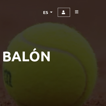
ES
 BALÓN