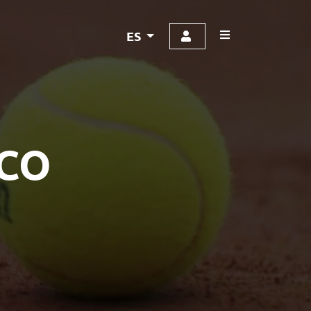
ES
ICO