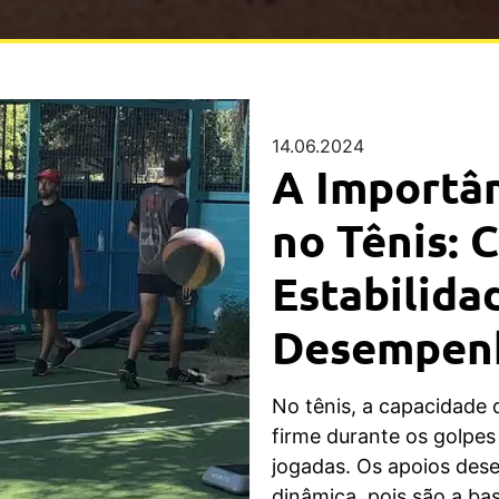
14.06.2024
A Importân
no Tênis: 
Estabilida
Desempen
No tênis, a capacidade 
firme durante os golpes
jogadas. Os apoios des
dinâmica, pois são a ba