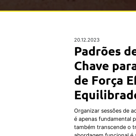
20.12.2023
Padrões d
Chave par
de Força E
Equilibrad
Organizar sessões de 
é apenas fundamental p
também transcende o tr
abordagem funcional é 