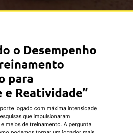
do o Desempenho
Treinamento
o para
 e Reatividade”
sporte jogado com máxima intensidade
pesquisas que impulsionaram
e meios de treinamento. A pergunta
como podemos tornar um jogador mais