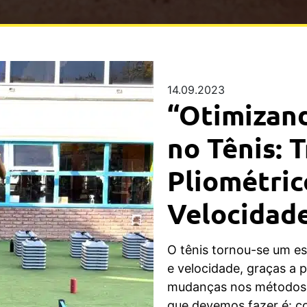
14.09.2023
“Otimizan
no Tênis: 
Pliométric
Velocidade
O tênis tornou-se um e
e velocidade, graças a 
mudanças nos métodos 
que devemos fazer é: 