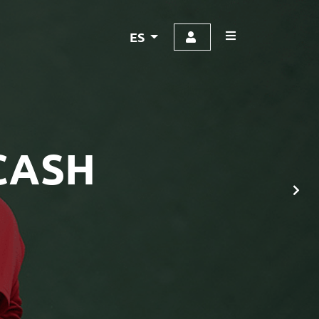
ES
CASH