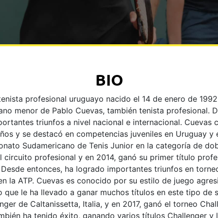
BIO
tenista profesional uruguayo nacido el 14 de enero de 1992
ano menor de Pablo Cuevas, también tenista profesional. D
ortantes triunfos a nivel nacional e internacional. Cuevas 
años y se destacó en competencias juveniles en Uruguay y e
nato Sudamericano de Tenis Junior en la categoría de dob
 circuito profesional y en 2014, ganó su primer título profe
 Desde entonces, ha logrado importantes triunfos en torne
n la ATP. Cuevas es conocido por su estilo de juego agresi
lo que le ha llevado a ganar muchos títulos en este tipo de 
ger de Caltanissetta, Italia, y en 2017, ganó el torneo Chall
bién ha tenido éxito, ganando varios títulos Challenger y ll